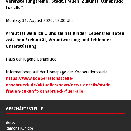
Veranstaltungsreihe „Stadt. Frauen. Zukunft. Osnabrück
für alle“:
Montag, 31. August 2026, 18:00 Uhr
Armut ist weiblich… und sie hat Kinder! Lebensrealitäten
zwischen Prekarität, Verantwortung und fehlender
Unterstützung
Haus der Jugend Osnabrück
Informationen auf der Homepage der Kooperationsstelle:
https://www.kooperationsstelle-
osnabrueck.de/aktuelles/news/news-details/stadt-
frauen-zukunft-osnabrueck-fuer-alle
GESCHÄFTSSTELLE
Büro:
Ramona Kühlcke