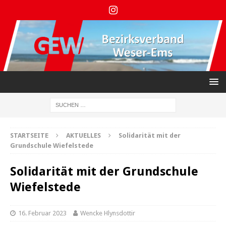
STARTSEITE
AKTUELLES
Solidarität mit der
Grundschule Wiefelstede
Solidarität mit der Grundschule
Wiefelstede
16. Februar 2023
Wencke Hlynsdottir