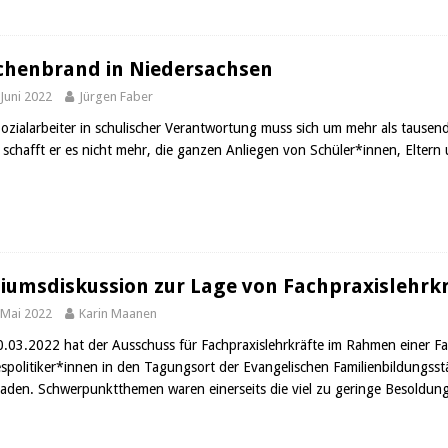
chenbrand in Niedersachsen
 Juni 2022
Jürgen Faber
Sozialarbeiter in schulischer Verantwortung muss sich um mehr als tause
 schafft er es nicht mehr, die ganzen Anliegen von Schüler*innen, Eltern 
iumsdiskussion zur Lage von Fachpraxislehrk
 Mai 2022
Karin Maanen
.03.2022 hat der Ausschuss für Fachpraxislehrkräfte im Rahmen einer F
spolitiker*innen in den Tagungsort der Evangelischen Familienbildungsst
laden. Schwerpunktthemen waren einerseits die viel zu geringe Besoldun