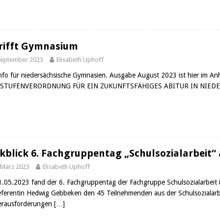
rifft Gymnasium
September 2023
Elisabeth Uphoff
nfo für niedersächsische Gymnasien. Ausgabe August 2023 ist hier 
STUFENVERORDNUNG FÜR EIN ZUKUNFTSFÄHIGES ABITUR IN NIED
kblick 6. Fachgruppentag „Schulsozialarbeit“ 
 März 2023
Elisabeth Uphoff
.05.2023 fand der 6. Fachgruppentag der Fachgruppe Schulsozialarbeit i
eferentin Hedwig Gebbeken den 45 Teilnehmenden aus der Schulsozialarbe
erausforderungen
[…]