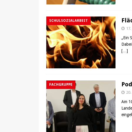
Flä
SCHULSOZIALARBEIT
17.
„Ein 
Dabei
[…]
Pod
FACHGRUPPE
20.
Am 10
Lande
einge