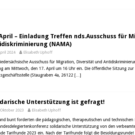
 April – Einladung Treffen nds.Ausschuss für M
idiskriminierung (NAMA)
April 2024
Elisabeth Uphoff
iedersächsische Ausschuss für Migration, Diversität und Antidiskriminier
ng am Mittwoch, den 17. April um 16 Uhr ein. Die öffentliche Sitzung zu
ksgeschäftsstelle (Staugraben 4a, 26122
[…]
idarische Unterstützung ist gefragt!
 Oktober 2023
Elisabeth Uphoff
und bunt forderten die pädagogischen, therapeutischen und technischen 
andesdelegiertenkonferenz solidarische Unterstützung von den verbeamt
nde Tarifrunde 2023 ein. Nach der Tarifrunde folgt die Besoldungsrund