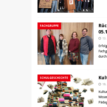
Rüc
FACHGRUPPE
05.
13.
Erfol
Fachg
durch
Kul
SCHULGESCHICHTE
18.
Kultu
Wisse
Pädag