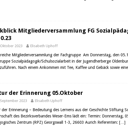
kblick Mitgliederversammlung FG Sozialpädag
10.23
 Oktober 2023
Elisabeth Uphoff
greiche Mitgliederversammlung der Fachgruppe Am Donnerstag, den 05.10.
ruppe Sozialpädagogik/Schulsozialarbeit in der Jugendherberge Oldenbur
zuführen. Nach einem Ankommen mit Tee, Kaffee und Gebäck sowie ein
tur der Erinnerung 05.Oktober
 September 2023
Elisabeth Uphoff
r der Erinnerung – Bedeutung des Lernens aus der Geschichte Stiftung S
nschaft des Bezirksverbandes Weser-Ems lädt ein: Termin: Donnerstag, 0
ogisches Zentrum (RPZ) Georgswall 1-3, 26603 Aurich Referenten:
[…]