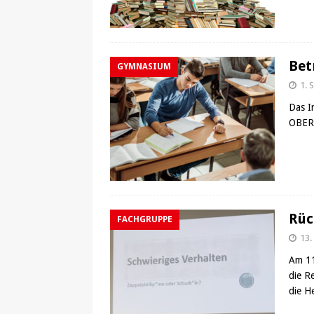
Bet
GYMNASIUM
1. 
Das I
OBER
Rüc
FACHGRUPPE
13.
Am 11
die R
die H