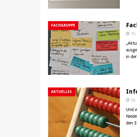
Fac
FACHGRUPPE
12.
„Aktu
ausge
in de
Inf
AKTUELLES
22.
Und w
Niede
den E