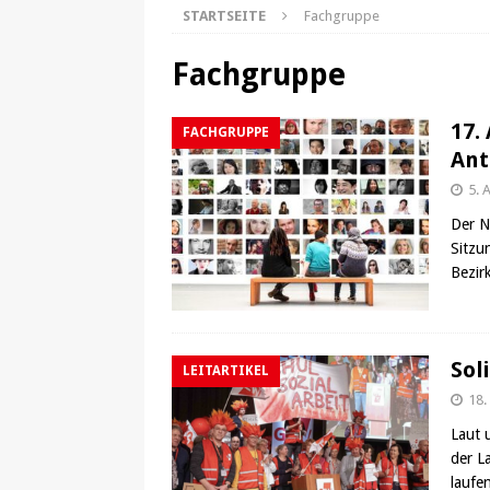
STARTSEITE
Fachgruppe
Fachgruppe
17.
FACHGRUPPE
Ant
5. 
Der N
Sitzu
Bezir
Sol
LEITARTIKEL
18.
Laut 
der L
laufe