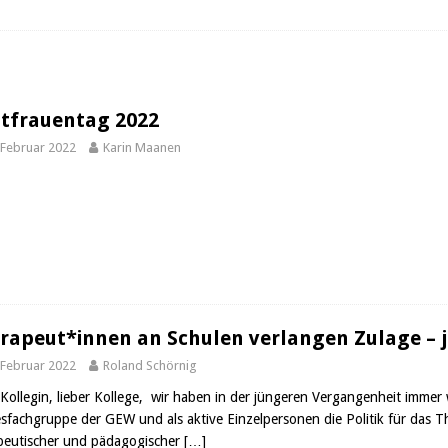
tfrauentag 2022
 Februar 2022
Karin Maanen
rapeut*innen an Schulen verlangen Zulage – je
 Februar 2022
Roland Schörnig
 Kollegin, lieber Kollege, wir haben in der jüngeren Vergangenheit immer w
sfachgruppe der GEW und als aktive Einzelpersonen die Politik für das
peutischer und pädagogischer
[…]