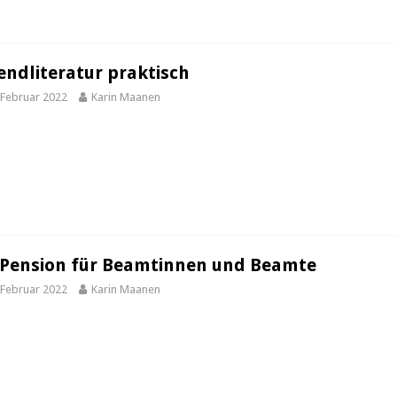
endliteratur praktisch
 Februar 2022
Karin Maanen
 Pension für Beamtinnen und Beamte
 Februar 2022
Karin Maanen